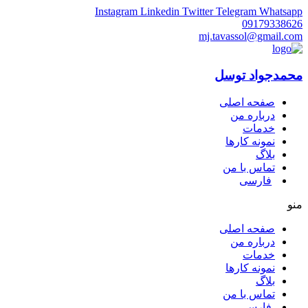
Instagram
Linkedin
Twitter
Telegram
Whatsapp
09179338626
mj.tavassol@gmail.com
محمدجواد توسل
صفحه اصلی
درباره من
خدمات
نمونه کارها
بلاگ
تماس با من
فارسی
منو
صفحه اصلی
درباره من
خدمات
نمونه کارها
بلاگ
تماس با من
فارسی