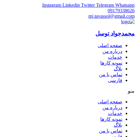
Instagram
Linkedin
Twitter
Telegram
Whatsapp
09179338626
mj.tavassol@gmail.com
محمدجواد توسل
صفحه اصلی
درباره من
خدمات
نمونه کارها
بلاگ
تماس با من
فارسی
منو
صفحه اصلی
درباره من
خدمات
نمونه کارها
بلاگ
تماس با من
فارسی