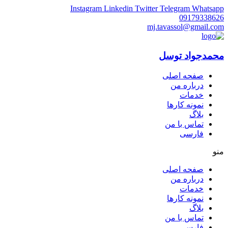
Instagram
Linkedin
Twitter
Telegram
Whatsapp
09179338626
mj.tavassol@gmail.com
محمدجواد توسل
صفحه اصلی
درباره من
خدمات
نمونه کارها
بلاگ
تماس با من
فارسی
منو
صفحه اصلی
درباره من
خدمات
نمونه کارها
بلاگ
تماس با من
فارسی